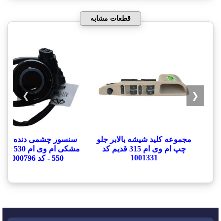
قطعات مشابه
❯
❮
مجموعه کلید شیشه بالابر جلو
سنسور چشمی دنده عق
چپ ام وی ام 315 قدیم کد
1001331
550 - کد 1000796