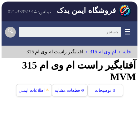
فروشگاه ایمن یدک
تماس: 33951914-021
☰
🔍
خانه
ام وی ام 315
آفتابگیر راست ام وی ام 315
آفتابگیر راست ام وی ام 315
MVM
⚠️
📄
توضیحات
⚙️
قطعات مشابه
اطلاعات ایمنی