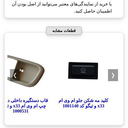
با خرید از نمایندگی‌های معتبر می‌توانید از اصل بودن آن
اطمینان حاصل کنید.
قطعات مشابه
❯
❮
کلید مه شکن جلو ام وی ام
قاب دستگیره داخلی درب 
x33 و تیگو کد 1001140
چپ ام وی ام x33 و ت
1000531