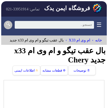
فروشگاه ایمن یدک
تماس: 33951914-021
☰
🔍
خانه
ام وی ام X33
بال عقب تیگو و ام وی ام x33 جدید
بال عقب تیگو و ام وی ام x33
جدید Chery
⚠️
📄
توضیحات
⚙️
قطعات مشابه
اطلاعات ایمنی