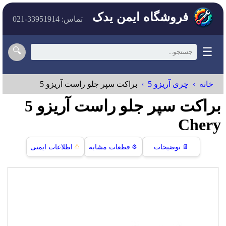
فروشگاه ایمن یدک
تماس: 33951914-021
☰
🔍
خانه
چری آریزو 5
براکت سپر جلو راست آریزو 5
براکت سپر جلو راست آریزو 5
Chery
⚠️
📄
توضیحات
⚙️
قطعات مشابه
اطلاعات ایمنی