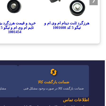
❮
هرزگرد ثابت دینام ام وی ام و
خرید و قیمت هرزگرد ب
تیگو 5 کد 1001608
تایم
1001454
🔄
ضمانت بازگشت کالا
ضمانت بازگشت کالا در صورت وجود مشکل فنی
مشاور
اطلاعات تماس