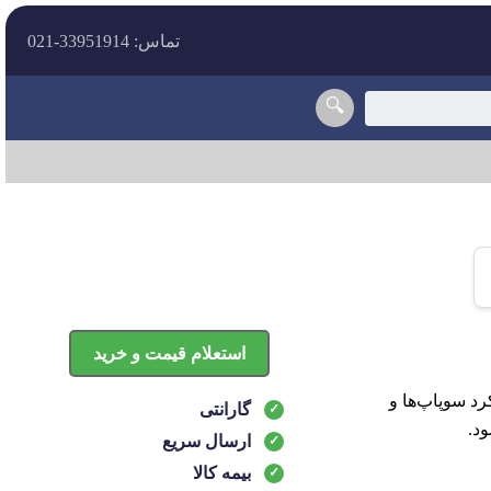
تماس: 33951914-021
🔍
استعلام قیمت و خرید
لکرد سوپاپ‌ها و
گارانتی
د.
ارسال سریع
بیمه کالا