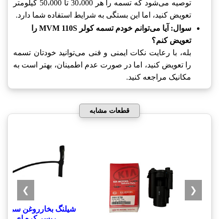
توصیه می‌شود که تسمه را هر 30،000 تا 50،000 کیلومتر
تعویض کنید، اما این بستگی به شرایط استفاده شما دارد.
سوال: آیا می‌توانم خودم تسمه کولر MVM 110S را
تعویض کنم؟
بله، با رعایت نکات ایمنی و فنی می‌توانید خودتان تسمه
را تعویض کنید، اما در صورت عدم اطمینان، بهتر است به
مکانیک مراجعه کنید.
قطعات مشابه
❯
❮
شيلنگ بخارروغن سي يلو
ريسر کره ای