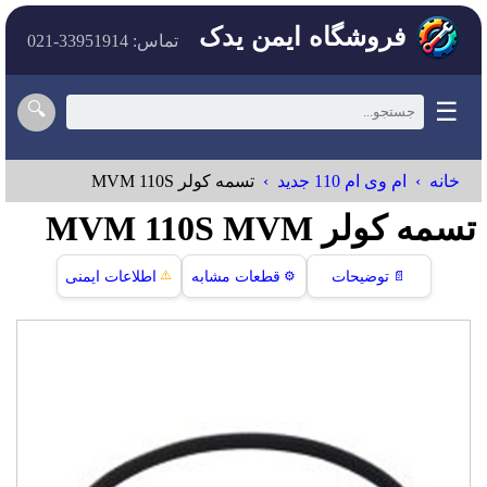
فروشگاه ایمن یدک
تماس: 33951914-021
☰
🔍
خانه
ام وی ام 110 جدید
تسمه کولر MVM 110S
تسمه کولر MVM 110S MVM
⚠️
📄
توضیحات
⚙️
قطعات مشابه
اطلاعات ایمنی