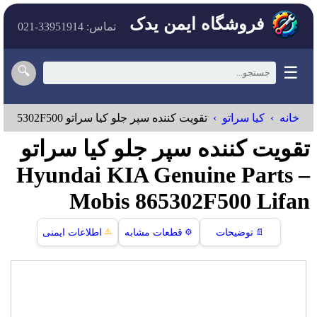
فروشگاه ایمن یدک
تماس: 33951914-021
☰
🔍
خانه
کیا سراتو
تقويت كننده سپر جلو کیا سراتو Hyundai KIA Genuine Parts – Mobis 865302F500
تقويت كننده سپر جلو کیا سراتو
Hyundai KIA Genuine Parts –
Mobis 865302F500 Lifan
⚠️
📄
توضیحات
⚙️
قطعات مشابه
اطلاعات ایمنی