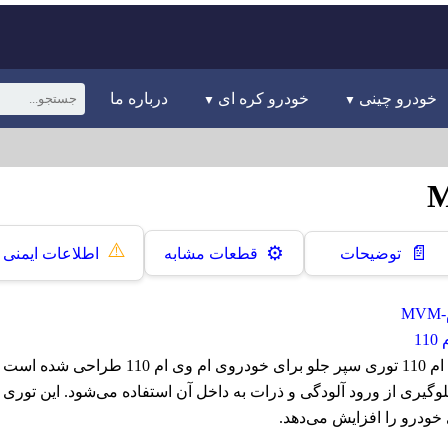
خودرو چینی
خودرو کره ای
درباره ما
⚠️
📄
⚙️
توضیحات
قطعات مشابه
اطلاعات ایمنی
M
1
توری سپر جلو ام وی ام 110 توری سپر جلو برای خودروی ام وی
یری از ورود آلودگی و ذرات به داخل آن استفاده می‌شود. این توری ب
خودرو را افزایش می‌دهد.