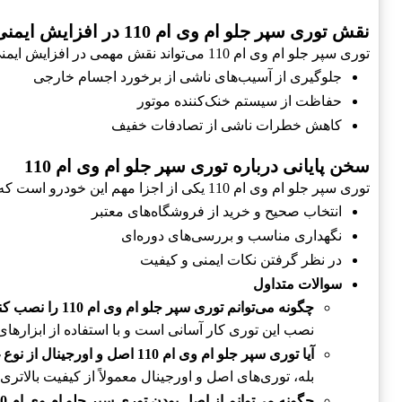
نقش توری سپر جلو ام وی ام 110 در افزایش ایمنی
توری سپر جلو ام وی ام 110 می‌تواند نقش مهمی در افزایش ایمنی خودرو داشته باشد.
جلوگیری از آسیب‌های ناشی از برخورد اجسام خارجی
حفاظت از سیستم خنک‌کننده موتور
کاهش خطرات ناشی از تصادفات خفیف
سخن پایانی درباره توری سپر جلو ام وی ام 110
توری سپر جلو ام وی ام 110 یکی از اجزا مهم این خودرو است که در حفظ زیبایی و عملکرد آن تأثیرگذار است.
انتخاب صحیح و خرید از فروشگاه‌های معتبر
نگهداری مناسب و بررسی‌های دوره‌ای
در نظر گرفتن نکات ایمنی و کیفیت
سوالات متداول
چگونه می‌توانم توری سپر جلو ام وی ام 110 را نصب کنم؟
نصب این توری کار آسانی است و با استفاده از ابزاره
آیا توری سپر جلو ام وی ام 110 اصل و اورجینال از نوع غیر استاندارد بهتر است؟
بله، توری‌های اصل و اورجینال معمولاً از کیفیت بالاتر
چگونه می‌توانم از اصل بودن توری سپر جلو ام وی ام 110 مطمئن شوم؟