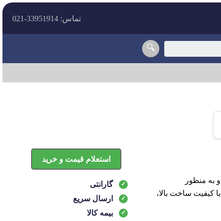
تماس: 33951914-021
🔍
استعلام قیمت و خرید
 ام 110 طراحی شده است و به منظور
گارانتی
ا کیفیت ساخت بالا،
ارسال سریع
بیمه کالا