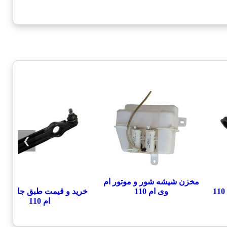
❯
مخزن شیشه شور و موتور ام
خرید و قیمت طبق جلو ام 
وی ام 110
ام 110