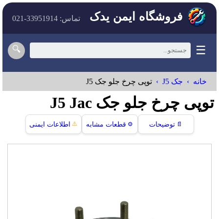
فروشگاه ایمن یدک
تماس: 33951914-021
☰
🔍
خانه
جک J5
توپی چرخ جلو جک J5
توپی چرخ جلو جک J5 Jac
⚠️
📄
توضیحات
⚙️
قطعات مشابه
اطلاعات ایمنی