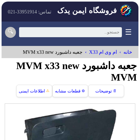
فروشگاه ایمن یدک
تماس: 33951914-021
☰
🔍
خانه
ام وی ام X33
جعبه داشبورد MVM x33 new
جعبه داشبورد MVM x33 new
MVM
⚠️
📄
توضیحات
⚙️
قطعات مشابه
اطلاعات ایمنی