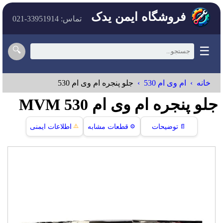
فروشگاه ایمن یدک
تماس: 33951914-021
☰
🔍
خانه
ام وی ام 530
جلو پنجره ام وی ام 530
جلو پنجره ام وی ام 530 MVM
⚠️
📄
توضیحات
⚙️
قطعات مشابه
اطلاعات ایمنی