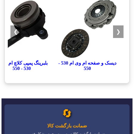
❯
❮
دیسک و صفحه ام وی ام 530 -
بلبرینگ پمپی کلاچ ام وی 
530 - 550
550
🔄
ضمانت بازگشت کالا
ضمانت بازگشت کالا در صورت وجود مشکل فنی