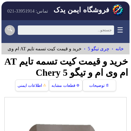
فروشگاه ایمن یدک
تماس: 33951914-021
☰
🔍
خانه
چری تیگو 5
خرید و قیمت کیت تسمه تایم AT ام وی ام و تیگو 5
خرید و قیمت کیت تسمه تایم AT
ام وی ام و تیگو 5 Chery
⚠️
📄
توضیحات
⚙️
قطعات مشابه
اطلاعات ایمنی