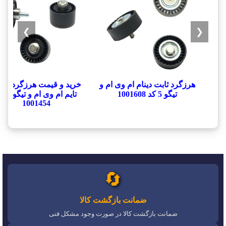
❯
❮
هرزگرد ثابت دینام ام وی ام و
خرید و قیمت هرزگرد بز
تیگو 5 کد 1001608
تایم ام وی ام و 
1001454
🔄
ضمانت بازگشت کالا
ضمانت بازگشت کالا در صورت وجود مشکل فنی