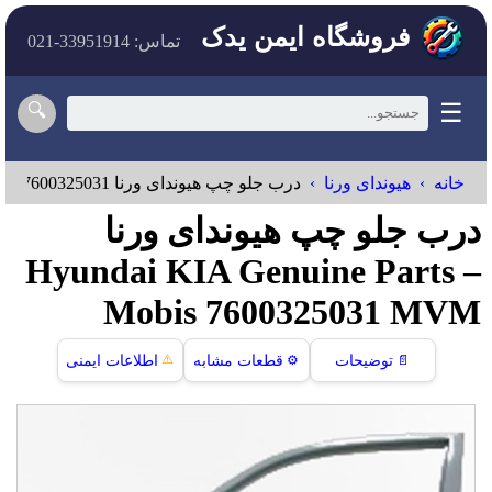
فروشگاه ایمن یدک
تماس: 33951914-021
☰
🔍
خانه
هیوندای ورنا
درب جلو چپ هيوندای ورنا Hyundai KIA Genuine Parts – Mobis 7600325031
درب جلو چپ هيوندای ورنا
Hyundai KIA Genuine Parts –
Mobis 7600325031 MVM
⚠️
📄
توضیحات
⚙️
قطعات مشابه
اطلاعات ایمنی