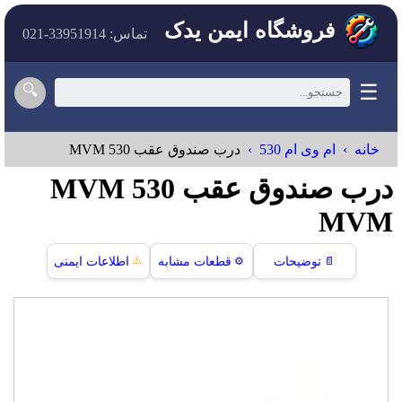
فروشگاه ایمن یدک
تماس: 33951914-021
☰
🔍
خانه
ام وی ام 530
درب صندوق عقب MVM 530
درب صندوق عقب MVM 530
MVM
⚠️
📄
توضیحات
⚙️
قطعات مشابه
اطلاعات ایمنی