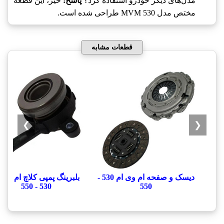
مدل‌های دیگر خودرو استفاده کرد؟
پاسخ:
خیر، این قطعه
مختص مدل MVM 530 طراحی شده است.
قطعات مشابه
❯
❮
دیسک و صفحه ام وی ام 530 -
بلبرینگ پمپی کلاچ ام وی 
530 - 550
550