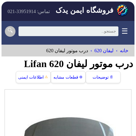
فروشگاه ایمن یدک
تماس: 33951914-021
☰
🔍
خانه
لیفان 620
درب موتور لیفان 620
درب موتور لیفان 620 Lifan
⚠️
📄
توضیحات
⚙️
قطعات مشابه
اطلاعات ایمنی