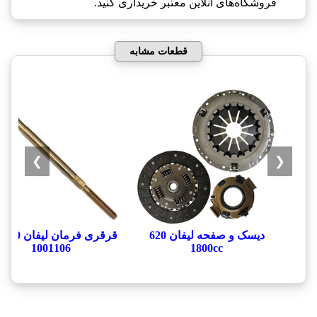
فروشگاه‌های آنلاین معتبر خریداری کنید.
قطعات مشابه
❯
❮
دیسک و صفحه لیفان 620
قرقری
1001106
1800cc