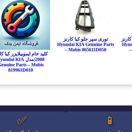
کارنز
توری سپر جلو کیا کارنز
Hyundai KIA Genuine Parts
Hyun
– Mobis 865611D050
–
کلید خام ایموبیلایزر کیا کا
2008|مدل undai KIA
enuine Parts – Mobis
819961D010
✅
📱