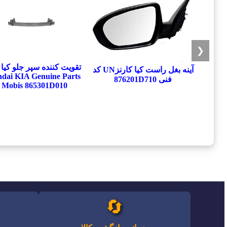
❮
تقويت كننده سپر جلو کیا 
آینه بغل راست کیا کارنزUN کد
dai KIA Genuine Parts
فنی 876201D710
 Mobis 865301D010
🔄