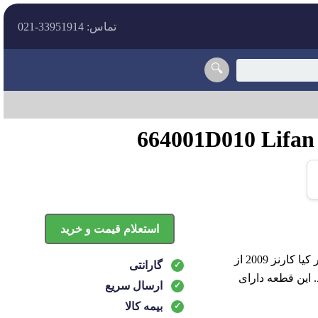
تماس: 33951914-021
🔍
استعلام قیمت و خرید
درب موتور کیا کارنز 2009| Hyundai KIA Genuine Parts کارنز مدل 664001D010 درب موتور کیا کارنز 2009 از
گارانتی
 این قطعه دارای
ارسال سریع
بیمه کالا