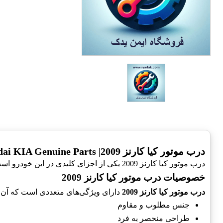
درب موتور کیا کارنز 2009| Hyundai KIA Genuine Parts کارنز مدل 664001D010
درب موتور کیا کارنز 2009 یکی از اجزای کلیدی در این خودرو است که تاثیر زیادی بر عملکرد آن و زیبایی ظاهری آن دارد. در ادامه به بررسی این کالا خواهیم پرداخت.
خصوصیات درب موتور کیا کارنز 2009
درب موتور کیا کارنز 2009
دارای ویژگی‌های متعددی است که آن را 
جنس مطلوب و مقاوم
طراحی منحصر به فرد