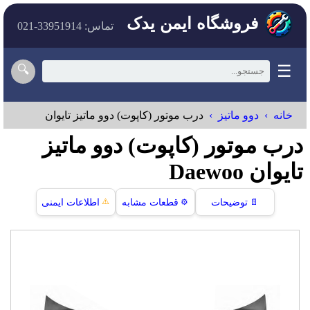
فروشگاه ایمن یدک
تماس: 33951914-021
☰
🔍
خانه
دوو ماتیز
درب موتور (کاپوت) دوو ماتیز تایوان
درب موتور (کاپوت) دوو ماتیز
تایوان Daewoo
⚠️
📄
توضیحات
⚙️
قطعات مشابه
اطلاعات ایمنی