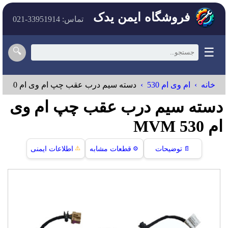
فروشگاه ایمن یدک
تماس: 33951914-021
☰
🔍
خانه
ام وی ام 530
دسته سیم درب عقب چپ ام وی ام 530
دسته سیم درب عقب چپ ام وی
ام 530 MVM
⚠️
📄
توضیحات
⚙️
قطعات مشابه
اطلاعات ایمنی