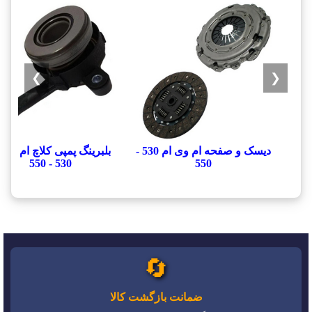
❯
❮
دیسک و صفحه ام وی ام 530 -
بلبرینگ پمپی کلاچ ام وی 
530 - 550
550
🔄
ضمانت بازگشت کالا