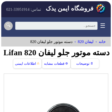
فروشگاه ایمن یدک
تماس: 33951914-021
☰
🔍
خانه
لیفان 820
دسته موتور جلو لیفان 820
دسته موتور جلو لیفان 820 Lifan
⚠️
📄
توضیحات
⚙️
قطعات مشابه
اطلاعات ایمنی