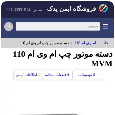
فروشگاه ایمن یدک
تماس: 33951914-021
☰
🔍
خانه
ام وی ام 110
دسته موتور چپ ام وی ام 110
دسته موتور چپ ام وی ام 110
MVM
⚠️
📄
توضیحات
⚙️
قطعات مشابه
اطلاعات ایمنی