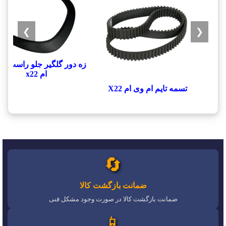
❯
❮
زه دور گلگیر جلو راست ام
ام x22
تسمه تایم ام وی ام X22
🔄
ضمانت بازگشت کالا
ضمانت بازگشت کالا در صورت وجود مشکل فنی
📱