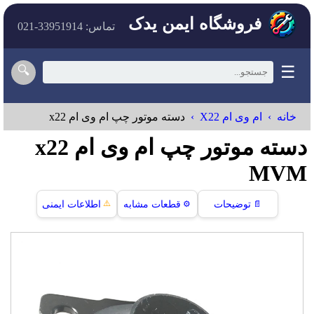
فروشگاه ایمن یدک
تماس: 33951914-021
☰
🔍
خانه
ام وی ام X22
دسته موتور چپ ام وی ام x22
دسته موتور چپ ام وی ام x22
MVM
⚠️
📄
توضیحات
⚙️
قطعات مشابه
اطلاعات ایمنی