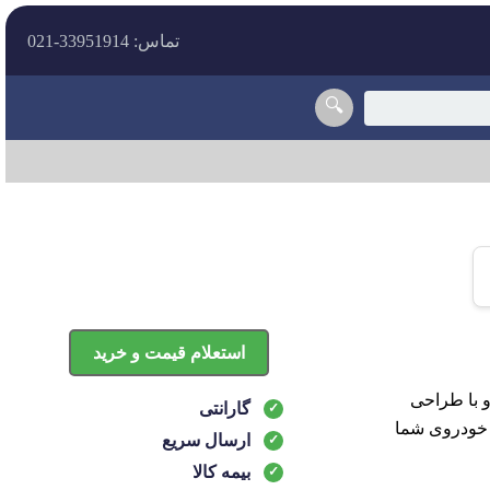
تماس: 33951914-021
🔍
استعلام قیمت و خرید
ب این خودرو با طراحی
گارانتی
 خودروی شما
ارسال سریع
بیمه کالا