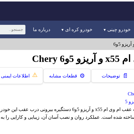
خودرو چینی
خودرو کره ای
درباره ما
Chery
⚠️
📄
⚙️
توضیحات
قطعات مشابه
اطلاعات ایمنی
و 5
دستگیره بیرونی درب عقب ام وی ام x55 و آریزو 5و6 دستگیره بیرونی درب عق
اخته شده است. عملکرد روان و نصب آسان آن، زیبایی و کارایی را به