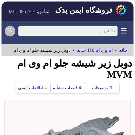
فروشگاه ایمن یدک
تماس: 33951914-021
☰
🔍
خانه
ام وی ام 110 جدید
دوبل زیر شیشه جلو ام وی ام
دوبل زیر شیشه جلو ام وی ام
MVM
⚠️
📄
توضیحات
⚙️
قطعات مشابه
اطلاعات ایمنی