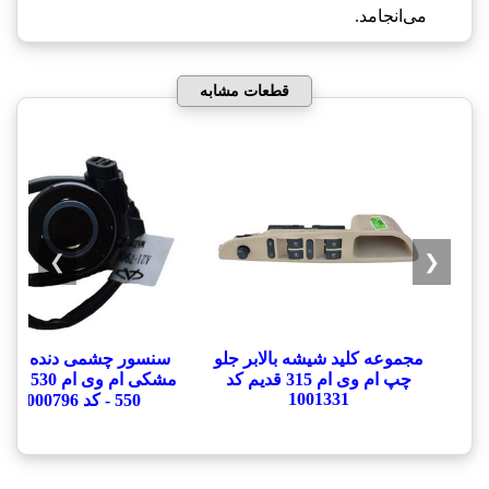
می‌انجامد.
قطعات مشابه
❯
❮
مجموعه کلید شیشه بالابر جلو
سنسور چشمی دنده عق
چپ ام وی ام 315 قدیم کد
1001331
550 - کد 1000796