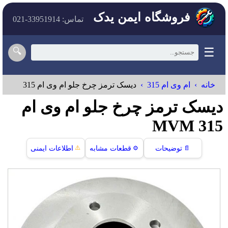
فروشگاه ایمن یدک
تماس: 33951914-021
☰
🔍
خانه
ام وی ام 315
ديسک ترمز چرخ جلو ام وی ام 315
ديسک ترمز چرخ جلو ام وی ام
315 MVM
⚠️
📄
توضیحات
⚙️
قطعات مشابه
اطلاعات ایمنی