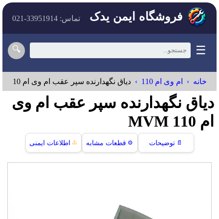
فروشگاه ایمن یدک
تماس: 33951914-021
☰
🔍
خانه
ام وی ام 110
دیاق نگهدارنده سپر عقب ام وی ام 110
دیاق نگهدارنده سپر عقب ام وی
ام 110 MVM
⚠️
📄
توضیحات
⚙️
قطعات مشابه
اطلاعات ایمنی