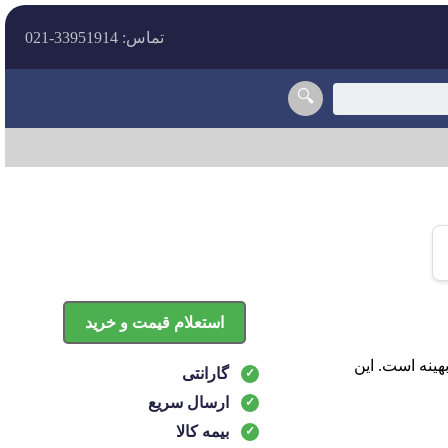
تماس: 33951914-021
🔍
استعلام قیمت و خرید
احی بهینه است. این
گارانتی
ارسال سریع
بیمه کالا