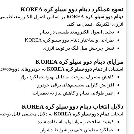
نحوه عملکرد دینام دوو سیلو کره KOREA
دینام دوو سیلو کره KOREA
بر اساس اصول الکترومغناطیسی کار
انرژی الکتریکی تبدیل می‌کند.
تحلیل اصول الکترومغناطیسی در دینام
طراحی و ساختار دینام دوو سیلو کره KOREA
نقش چرخش میل لنگ در تولید انرژی
مزایای دینام دوو سیلو کره KOREA
استفاده از
دینام دوو سیلو کره KOREA
به خودروهای دوو-Daewoo مزایای زیادی می‌بخشد. این مزایا شامل بهبود عملکرد، کارایی و کاهش هزینه‌های انرژی می‌باشد.
کاهش مصرف سوخت به دلیل بهبود عملکرد برق
افزایش کارایی سیستم‌های برقی خودرو
عمر طولانی دینام و کاهش نیاز به تعمیرات
دلایل انتخاب دینام دوو سیلو کره KOREA
انتخاب
دینام دوو سیلو کره KOREA
به دلایل مختلفی قابل توجیه
کیفیت ساخت و مواد اولیه استفاده شده
عملکرد مطمئن حتی در شرایط دشوار