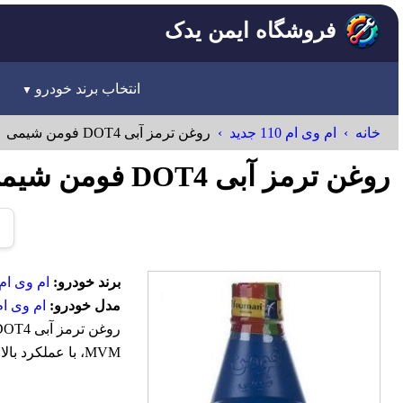
فروشگاه ایمن یدک
انتخاب برند خودرو
خانه
ام وی ام 110 جدید
روغن ترمز آبی DOT4 فومن شیمی
روغن ترمز آبی DOT4 فومن شیمی MVM
برند خودرو:
ام وی ام-VM
مدل خودرو:
ام وی ام 110 جد
MVM، با عملکرد بالا در جذب حرارت و مقاومت در برابر تبخیر، ایمنی و کارایی سیستم ترمز را تضمین می‌کند.