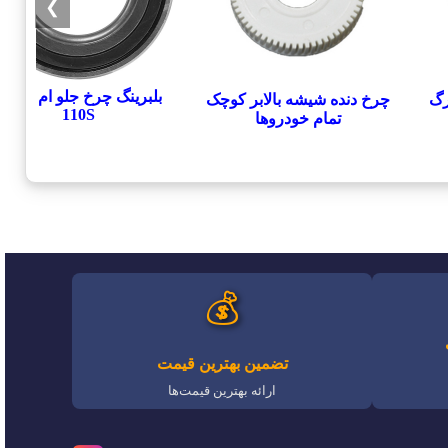
❯
بلبرینگ چرخ جلو ام وی ام
رگ
چرخ دنده شیشه بالابر کوچک
110S
تمام خودروها
💰
تضمین بهترین قیمت
ارائه بهترین قیمت‌ها