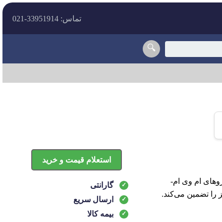
تماس: 33951914-021
🔍
استعلام قیمت و خرید
مناسب برای خودروهای ام وی ام-
گارانتی
ارسال سریع
بیمه کالا