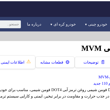
خودرو چینی
خودرو کره ای
درباره ما
⚠️
📄
⚙️
توضیحات
قطعات مشابه
اطلاعات ایمنی
M
ید
روغن ترمز آبی DOT4 فومن شیمی روغن ترمز آبی DOT4 فومن شیمی، 