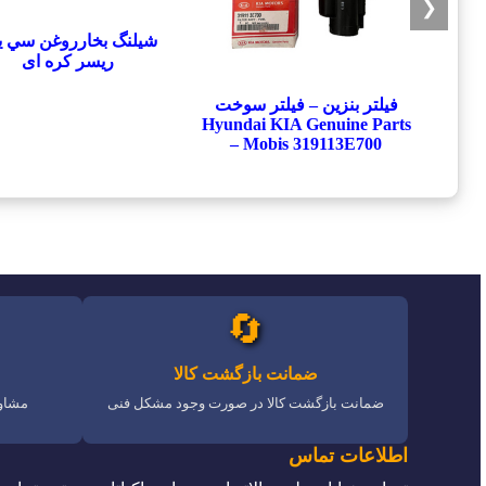
❮
شيلنگ بخارروغن سي يل
ريسر کره ای
فیلتر بنزین – فیلتر سوخت
Hyundai KIA Genuine Parts
– Mobis 319113E700
🔄
ضمانت بازگشت کالا
ضمانت بازگشت کالا در صورت وجود مشکل فنی
مشاور
اطلاعات تماس