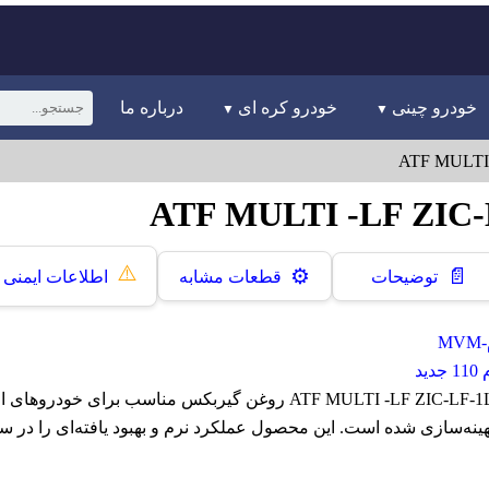
خودرو چینی
خودرو کره ای
درباره ما
⚠️
📄
⚙️
توضیحات
قطعات مشابه
اطلاعات ایمنی
M
ید
روغن گيربکس زیک ATF MULTI -LF ZIC-LF-1L روغن گیربکس مناسب برای خودر
نه‌سازی شده است. این محصول عملکرد نرم و بهبود یافته‌ای را در س