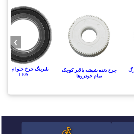
❯
بلبرینگ چرخ جلو ام وی ام
رگ
چرخ دنده شیشه بالابر کوچک
110S
تمام خودروها
💰