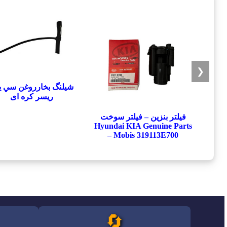
❮
شيلنگ بخارروغن سي يل
ريسر کره ای
فیلتر بنزین – فیلتر سوخت
Hyundai KIA Genuine Parts
– Mobis 319113E700
🔄