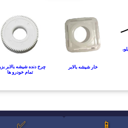
و،
چرخ دنده شیشه بالابر بز
خار شیشه بالابر
تمام خودرو ها
✅
📱