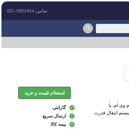
تماس: 33951914-021
🔍
استعلام قیمت و خرید
وهای ام وی ام، با
گارانتی
یستم انتقال قدرت
ارسال سریع
بیمه کالا