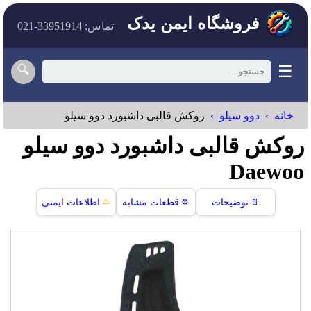
فروشگاه ایمن یدک
تماس: 33951914-021
☰
🔍
خانه
دوو سیلو
روکش قالبی داشبورد دوو سیلو
روکش قالبی داشبورد دوو سیلو
Daewoo
⚠️
📄
توضیحات
⚙️
قطعات مشابه
اطلاعات ایمنی