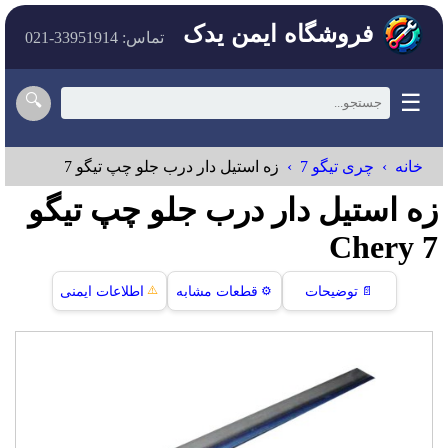
فروشگاه ایمن یدک
تماس: 33951914-021
☰
🔍
خانه
چری تیگو 7
زه استیل دار درب جلو چپ تیگو 7
زه استیل دار درب جلو چپ تیگو
7 Chery
⚠️
📄
توضیحات
⚙️
قطعات مشابه
اطلاعات ایمنی