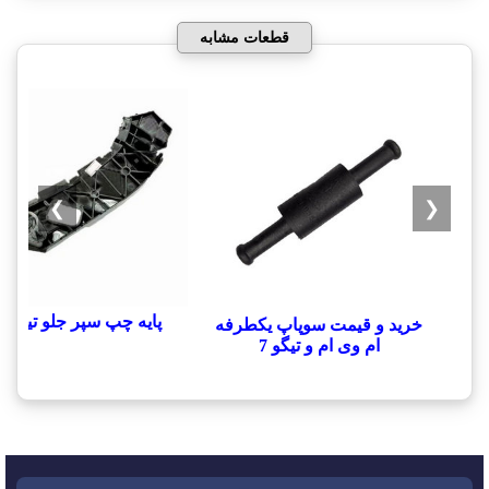
قطعات مشابه
❯
❮
پایه چپ سپر جلو تیگو 7
خرید و قیمت سوپاپ یکطرفه
ام وی ام و تیگو 7