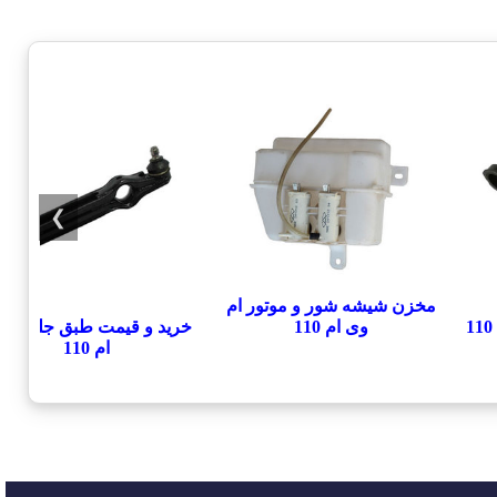
❯
مخزن شیشه شور و موتور ام
خرید و قیمت طبق جلو ام 
وی ام 110
ام 110