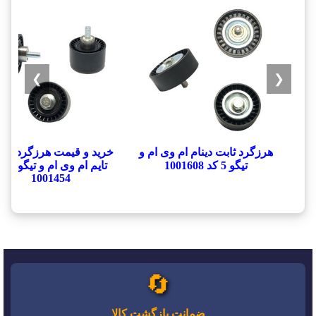
❯
❮
هرزگرد ثابت دینام ام وی ام و
خرید و قیمت هرزگرد بز
تیگو 5 کد 1001608
تایم ام وی ام و 
1001454
🔄
ضمانت بازگشت کالا