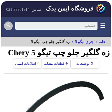
فروشگاه ایمن یدک
تماس: 33951914-021
☰
🔍
خانه
چری تیگو 5
زه گلگیر جلو چپ تیگو 5
زه گلگیر جلو چپ تیگو 5 Chery
⚠️
📄
توضیحات
⚙️
قطعات مشابه
اطلاعات ایمنی