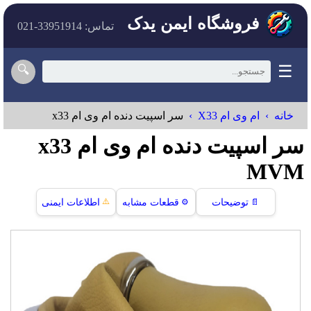
فروشگاه ایمن یدک
تماس: 33951914-021
☰
🔍
خانه
ام وی ام X33
سر اسپیت دنده ام وی ام x33
سر اسپیت دنده ام وی ام x33
MVM
⚠️
📄
توضیحات
⚙️
قطعات مشابه
اطلاعات ایمنی