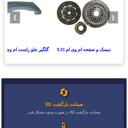
❯
❮
دیسک و صفحه ام وی ام X33
گلگیر جلو راست ام وی ام x33
🔄
ضمانت بازگشت کالا
ضمانت بازگشت کالا در صورت وجود مشکل فنی
📱