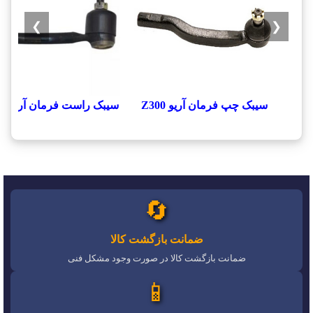
❯
❮
سيبک چپ فرمان آريو Z300
سيبک راست فرمان آريو Z300
🔄
ضمانت بازگشت کالا
ضمانت بازگشت کالا در صورت وجود مشکل فنی
📱