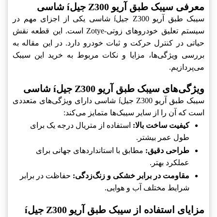
معرفی سیبک طبق آریو Z300 جیلí شاسی
سیبک طبق آریو Z300 جیلí شاسی یکی از اجزای مهم در
سیستم تعلیق خودروهای زوتی-Zotye است. این قطعه نقش
حیاتی در کنترل حرکت و ثبات خودرو دارد. در این مقاله به
بررسی ویژگی‌ها، مزایا و نکات مربوط به خرید این سیبک
می‌پردازیم.
ویژگی‌های سیبک طبق آریو Z300 جیلí شاسی
سیبک طبق آریو Z300 جیلí شاسی دارای ویژگی‌های متعددی
است که آن را از سایر سیبک‌ها متمایز می‌کند:
کیفیت ساخت بالا:
استفاده از متریال درجه یک برای
طول عمر بیشتر.
طراحی دقیق:
مطابق با استانداردهای جهانی برای
عملکرد بهتر.
مقاومت در برابر خشکی و زنگ‌زدگی:
حفاظت در برابر
شرایط مختلف آب و هوایی.
مزایای استفاده از سیبک طبق آریو Z300 جیلí