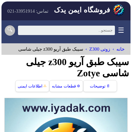
فروشگاه ایمن یدک
تماس: 33951914-021
☰
🔍
خانه
زوتی Z300
سيبک طبق آريو z300 جيلی شاسی
سيبک طبق آريو z300 جيلی
شاسی Zotye
⚠️
📄
توضیحات
⚙️
قطعات مشابه
اطلاعات ایمنی