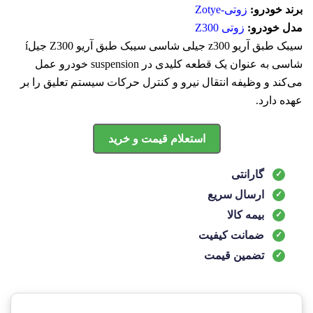
برند خودرو:
زوتی-Zotye
مدل خودرو:
زوتی Z300
سيبک طبق آريو z300 جيلی شاسی سیبک طبق آریو Z300 جیلí
شاسی به عنوان یک قطعه کلیدی در suspension خودرو عمل
می‌کند و وظیفه انتقال نیرو و کنترل حرکات سیستم تعلیق را بر
عهده دارد.
استعلام قیمت و خرید
گارانتی
ارسال سریع
بیمه کالا
ضمانت کیفیت
تضمین قیمت