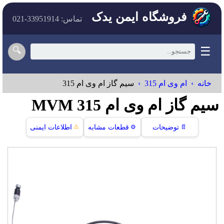
فروشگاه ایمن یدک
تماس: 33951914-021
☰
🔍
خانه
ام وی ام 315
سيم گاز ام وی ام 315
سيم گاز ام وی ام 315 MVM
⚠️
📄
توضیحات
⚙️
قطعات مشابه
اطلاعات ایمنی