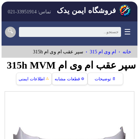
فروشگاه ایمن یدک
تماس: 33951914-021
☰
🔍
خانه
ام وی ام 315
سپر عقب ام وی ام 315h
سپر عقب ام وی ام 315h MVM
⚠️
📄
توضیحات
⚙️
قطعات مشابه
اطلاعات ایمنی