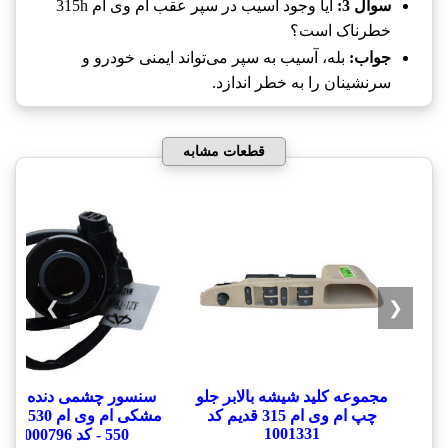
سوال 3:
آیا وجود آسیب در سپر عقب ام وی ام 315h
خطرناک است؟
جواب:
بله، آسیب به سپر می‌تواند ایمنی خودرو و
سرنشینان را به خطر اندازد.
قطعات مشابه
❯
❮
مجموعه کلید شیشه بالابر جلو
سنسور چشمی دنده عق
چپ ام وی ام 315 قدیم کد
1001331
550 - کد 1000796