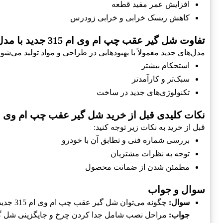
افزایش عمر مفید قطعه
کاهش ریسک خرابی و خرابی زودرس
تفاوت شل گير عقب چپ ام وی ام 315 جدید با مدل‌های قبلی
مدل‌های جدید معمولاً با بهبودهایی در طراحی و مواد تولید می‌شون
استحکام بیشتر
سبک‌تر و کارآمدتر
تکنولوژی‌های جدید در ساخت
نکات کلیدی قبل از خرید شل گير عقب چپ ام وی ام 315 جد
قبل از خرید به نکات زیر توجه کنید:
بررسی شماره فنی و تطابق آن با خودرو
توجه به نظرات مشتریان
مطمئن شدن از ضمانت محصول
سوال و جواب
سوال:
چگونه می‌توان شل گير عقب چپ ام وی ام 315 جدید را نصب کرد؟
جواب:
مراحل نصب شامل جدا کردن چرخ و جایگزینی شل گير 