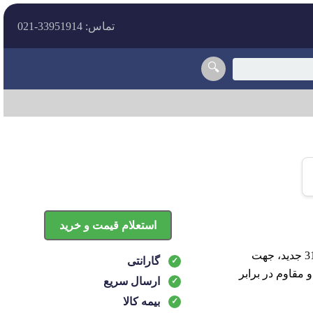
تماس: 33951914-021
🔍
استعلام قیمت و خرید
شل گير عقب چپ ام وی ام 315 جدید شل‌گیر عقب چپ مناسب برای خودروی ام وی ام 315 جدید، جهت
گارانتی
 مقاوم در برابر
ارسال سریع
بیمه کالا