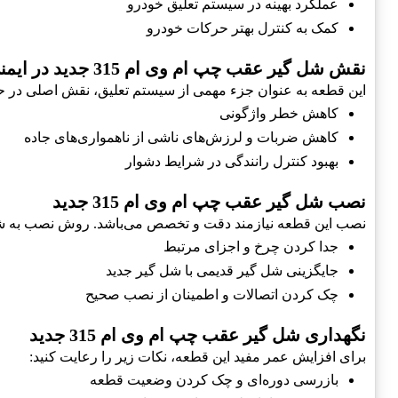
عملکرد بهینه در سیستم تعلیق خودرو
کمک به کنترل بهتر حرکات خودرو
نقش شل گير عقب چپ ام وی ام 315 جدید در ایمنی خودرو
این قطعه به عنوان جزء مهمی از سیستم تعلیق، نقش اصلی در حف
کاهش خطر واژگونی
کاهش ضربات و لرزش‌های ناشی از ناهمواری‌های جاده
بهبود کنترل رانندگی در شرایط دشوار
نصب شل گير عقب چپ ام وی ام 315 جدید
نصب این قطعه نیازمند دقت و تخصص می‌باشد. روش نصب به ش
جدا کردن چرخ و اجزای مرتبط
جایگزینی شل گير قدیمی با شل گير جدید
چک کردن اتصالات و اطمینان از نصب صحیح
نگهداری شل گير عقب چپ ام وی ام 315 جدید
برای افزایش عمر مفید این قطعه، نکات زیر را رعایت کنید:
بازرسی دوره‌ای و چک کردن وضعیت قطعه