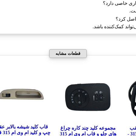
ست.
اصل کرد؟
واند کمک‌کننده باشد.
قطعات مشابه
قاب کلید شیشه بالابر ع
قب
مجموعه کلید چند کاره چراغ
چپ و کل
مشکی ام وی ام 530 - 315 -
های جلو و قاب ام وی ام 315