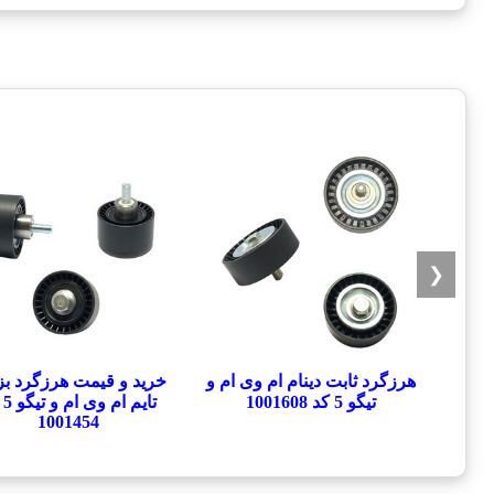
❮
هرزگرد ثابت دینام ام وی ام و
خرید و قیمت هرزگرد ب
تیگو 5 کد 1001608
تایم
1001454