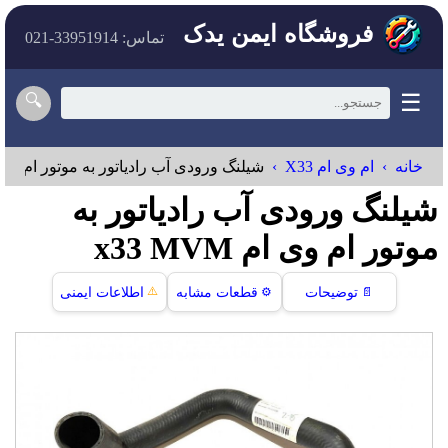
فروشگاه ایمن یدک
تماس: 33951914-021
☰
🔍
خانه
ام وی ام X33
شیلنگ ورودی آب رادیاتور به موتور ام وی ام 
شیلنگ ورودی آب رادیاتور به
موتور ام وی ام x33 MVM
⚠️
📄
توضیحات
⚙️
قطعات مشابه
اطلاعات ایمنی