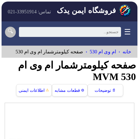
فروشگاه ایمن یدک
تماس: 33951914-021
☰
🔍
خانه
ام وی ام 530
صفحه کیلومترشمار ام وی ام 530
صفحه کیلومترشمار ام وی ام
530 MVM
⚠️
📄
توضیحات
⚙️
قطعات مشابه
اطلاعات ایمنی