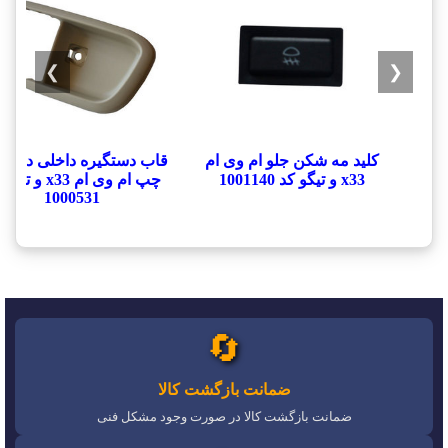
❯
❮
کلید مه شکن جلو ام وی ام
قاب دستگیره داخلی درب 
x33 و تیگو کد 1001140
چپ ام وی ام x33 و ت
1000531
🔄
ضمانت بازگشت کالا
ضمانت بازگشت کالا در صورت وجود مشکل فنی