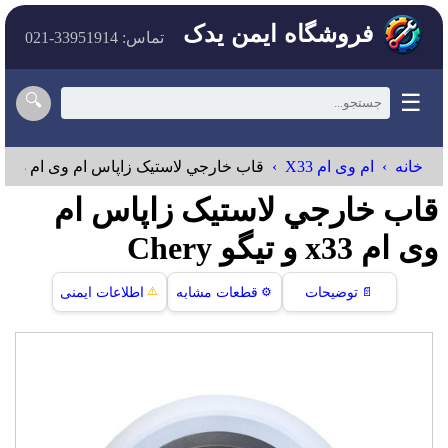
فروشگاه ایمن یدک
تماس: 33951914-021
☰
🔍
خانه
ام وی ام X33
قاب خارجي لاستيک زاپاس ام وی ام x33 و تیگو
قاب خارجي لاستيک زاپاس ام
وی ام x33 و تیگو Chery
⚠️
📄
توضیحات
⚙️
قطعات مشابه
اطلاعات ایمنی