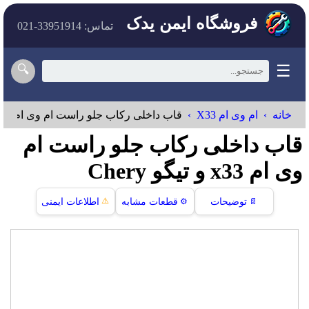
فروشگاه ایمن یدک
تماس: 33951914-021
☰
🔍
خانه
ام وی ام X33
قاب داخلی رکاب جلو راست ام وی ام x33 و تیگو
قاب داخلی رکاب جلو راست ام
وی ام x33 و تیگو Chery
⚠️
📄
توضیحات
⚙️
قطعات مشابه
اطلاعات ایمنی