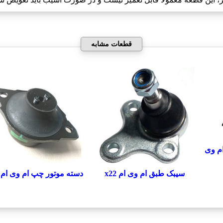
قطعات مشابه
ام وی
سيبک طبق ام وی ام x22
دسته موتور چپ ام وی ام x22