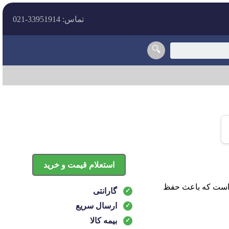
تماس: 33951914-021
🔍
استعلام قیمت و خرید
وتور خودرو است که باعث حفظ
گارانتی
ارسال سریع
بیمه کالا