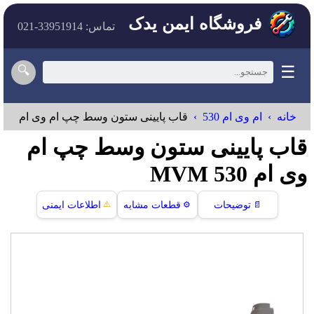
فروشگاه ایمن یدک
تماس: 33951914-021
☰
🔍
خانه
ام وی ام 530
قاب پایینی ستون وسط چپ ام وی ام 530
قاب پایینی ستون وسط چپ ام
وی ام 530 MVM
⚠️
📄
توضیحات
⚙️
قطعات مشابه
اطلاعات ایمنی