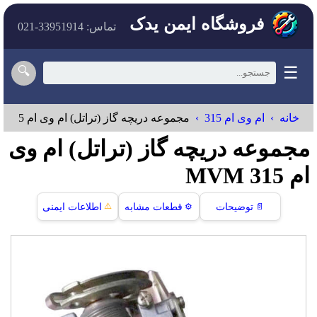
فروشگاه ایمن یدک
تماس: 33951914-021
☰
🔍
خانه
ام وی ام 315
مجموعه دريچه گاز (تراتل) ام وی ام 315
مجموعه دريچه گاز (تراتل) ام وی
ام 315 MVM
⚠️
📄
توضیحات
⚙️
قطعات مشابه
اطلاعات ایمنی