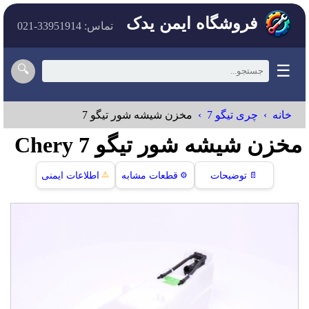
فروشگاه ایمن یدک
تماس: 33951914-021
☰
🔍
خانه
چری تیگو 7
مخزن شیشه شور تیگو 7
مخزن شیشه شور تیگو 7 Chery
⚠️
📄
توضیحات
⚙️
قطعات مشابه
اطلاعات ایمنی