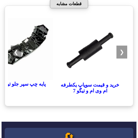
قطعات مشابه
❯
❮
پایه چپ سپر جلو تیگو 7
خرید و قیمت سوپاپ یکطرفه
ام وی ام و تیگو 7
🔄