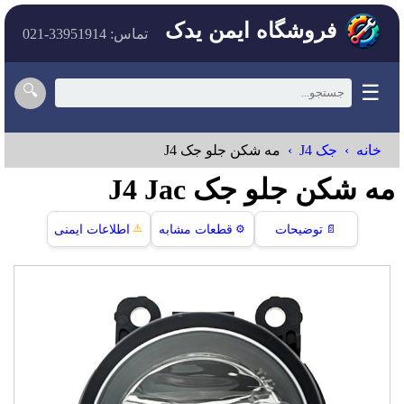
فروشگاه ایمن یدک
تماس: 33951914-021
☰
🔍
خانه
جک J4
مه شکن جلو جک J4
مه شکن جلو جک J4 Jac
⚠️
📄
توضیحات
⚙️
قطعات مشابه
اطلاعات ایمنی