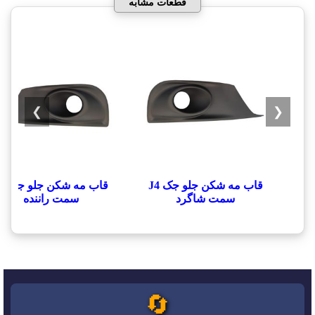
قطعات مشابه
❯
❮
قاب مه شکن جلو جک J4
قاب مه شک
سمت شاگرد
سمت راننده
🔄