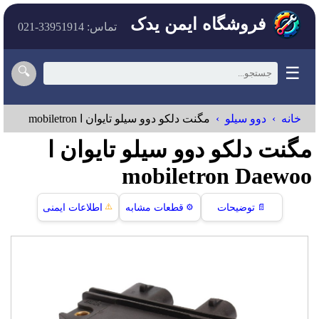
فروشگاه ایمن یدک
تماس: 33951914-021
☰
🔍
خانه
دوو سیلو
مگنت دلکو دوو سیلو تایوان ا mobiletron
مگنت دلکو دوو سیلو تایوان ا
mobiletron Daewoo
⚠️
📄
توضیحات
⚙️
قطعات مشابه
اطلاعات ایمنی