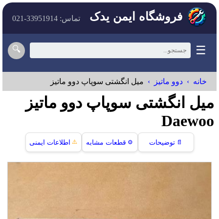
فروشگاه ایمن یدک
تماس: 33951914-021
☰
🔍
خانه
دوو ماتیز
میل انگشتی سوپاپ دوو ماتیز
میل انگشتی سوپاپ دوو ماتیز
Daewoo
⚠️
📄
توضیحات
⚙️
قطعات مشابه
اطلاعات ایمنی