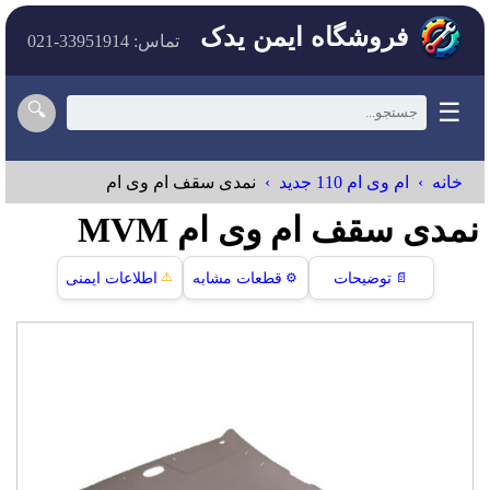
فروشگاه ایمن یدک
تماس: 33951914-021
☰
🔍
خانه
ام وی ام 110 جدید
نمدی سقف ام وی ام
نمدی سقف ام وی ام MVM
⚠️
📄
توضیحات
⚙️
قطعات مشابه
اطلاعات ایمنی