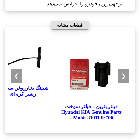
توجهی وزن خودرو را افزایش نمی‌دهد.
قطعات مشابه
❯
❮
شيلنگ بخارروغن سي يلو
ريسر کره ای
فیلتر بنزین – فیلتر سوخت
Hyundai KIA Genuine Parts
– Mobis 319113E700