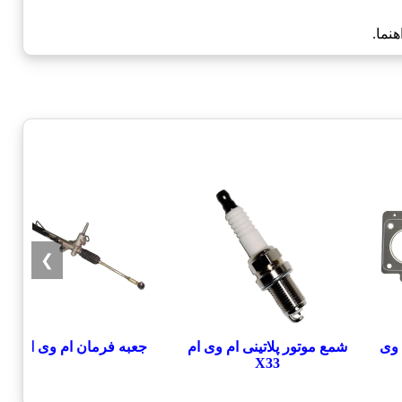
نما.
❯
 وی
شمع موتور پلاتینی ام وی ام
جعبه فرمان ام وی ام X33
X33