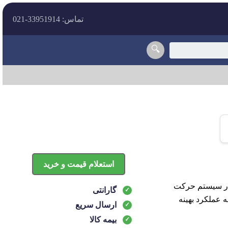
تماس: 33951914-021
🔍
استعلام قیمت و خرید
زای کلیدی در سیستم حرکت
گارانتی
ه عملکرد بهینه
ارسال سریع
بیمه کالا